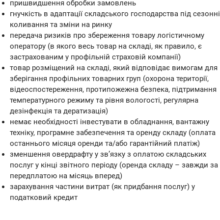
пришвидшення обробки замовлень
гнучкість в адаптації складського господарства під сезонні
коливання та зміни на ринку
передача ризиків про збереження товару логістичному
оператору (в якого весь товар на складі, як правило, є
застрахованим у профільній страховій компанії)
товар розміщений на складі, який відповідає вимогам для
зберігання профільних товарних груп (охорона території,
відеоспостереження, протипожежна безпека, підтримання
температурного режиму та рівня вологості, регулярна
дезінфекція та дератизація)
немає необхідності інвестувати в обладнання, вантажну
техніку, програмне забезпечення та оренду складу (оплата
останнього місяця оренди та/або гарантійний платіж)
зменшення овердрафту у зв’язку з оплатою складських
послуг у кінці звітного періоду (оренда складу – завжди за
передплатою на місяць вперед)
зарахування частини витрат (як придбання послуг) у
податковий кредит