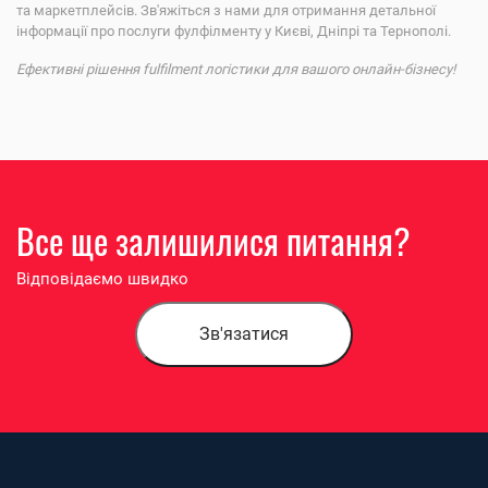
та маркетплейсів. Зв'яжіться з нами для отримання детальної
інформації про послуги фулфілменту у Києві, Дніпрі та Тернополі.
Ефективні рішення fulfilment логістики для вашого онлайн-бізнесу!
Все ще залишилися питання?
Відповідаємо швидко