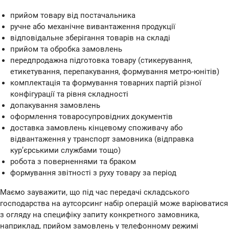
прийом товару від постачальника
ручне або механічне вивантаження продукції
відповідальне зберігання товарів на складі
прийом та обробка замовлень
передпродажна підготовка товару (стикерування,
етикетування, перепакування, формування метро-юнітів)
комплектація та формування товарних партій різної
конфігурації та рівня складності
допакування замовлень
оформлення товаросупровідних документів
доставка замовлень кінцевому споживачу або
відвантаження у транспорт замовника (відправка
кур’єрськими службами тощо)
робота з поверненнями та браком
формування звітності з руху товару за період
Маємо зауважити, що під час передачі складського
господарства на аутсорсинг набір операцій може варіюватися
з огляду на специфіку запиту конкретного замовника,
наприклад, прийом замовлень у телефонному режимі