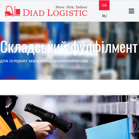
UA
RU
Cкладський фулфілмент
для інтернет магазинів, маркетплейсов