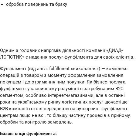
обробка повернень та браку
Одним з головних напрямів діяльності компанії «ДИАД-
ЛОГІСТИК» є надання послуг фулфілмента для своїх клієнтів.
Фулфілмент (від англ. fulfillment «виконання») — комплекс
операцій з товаром з моменту оформлення замовлення
покупцем і до отримання ним покупки. Як бізнес-послуга,
фулфілмент у класичному розумінні є затребуваним В2С
сегментом, особливо інтернет-магазинами, але в останні
роки на українському ринку логістичних послуг щочастіше
В2В компанії готові передавати на аутсорсинг фулфілмент-
центрам якщо не всі, то більшу частину процесів з прийому,
обробки та контролю замовлень.
Базові опції фулфілмента: